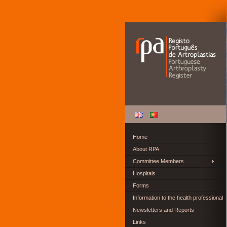
Home
About RPA
Committee Members
Hospitals
Forms
Information to the health professional
Newsletters and Reports
Links