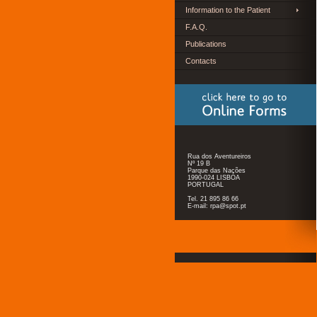
Information to the Patient
F.A.Q.
Publications
Contacts
Rua dos Aventureiros
Nº 19 B
Parque das Nações
1990-024 LISBOA
PORTUGAL
Tel. 21 895 86 66
E-mail: rpa@spot.pt