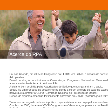
Acerca do RPA
Foi-nos lançado, em 2005 no Congresso da EFORT em Lisboa, o desafio de constit
Artroplastias.
Desafio aceite, foi constituída uma Comissão, no Congresso Nacional em Outubro
anos e a missão de levar à prática o RPA.
A ideia foi bem acolhida pelas Autoridades de Saúde que nos garantiram o apoio.
Seguiu-se um processo de debate interno donde saiu um projecto de base de dados a 
houve que submeter à CNPD (Comissão Nacional de Protecção de Dados).
Depois de algumas emendas foi finalmente aprovado em Jan/08 (Autorização nº89/2
Tratou-se em seguida de levar à prática o que existia apenas no papel, e a versão 
Outubro de 2008, durante o XXVIII Congresso em Vilamoura, na presença do Presid