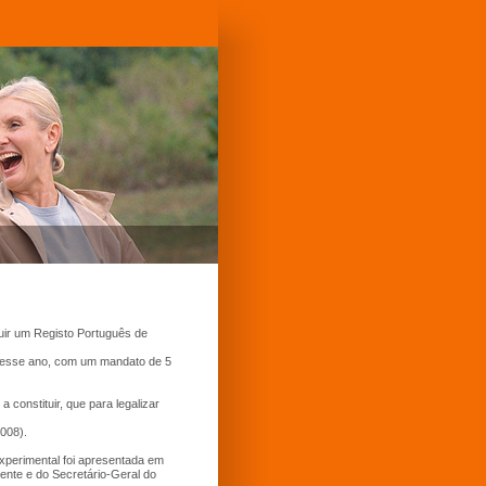
uir um Registo Português de
 desse ano, com um mandato de 5
constituir, que para legalizar
008).
experimental foi apresentada em
ente e do Secretário-Geral do