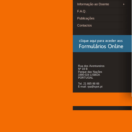
Informação ao Doente
F.A.Q.
Publicações
Contactos
Rua dos Aventureiros
Nº 19 B
Parque das Nações
1990-024 LISBOA
PORTUGAL
Tel. 21 895 86 66
E-mail: rpa@spot.pt