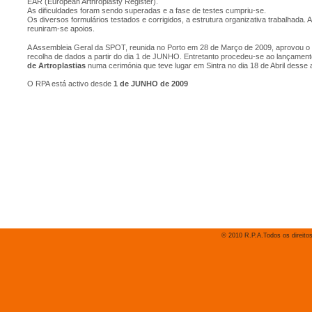
EAR (European Arthroplasty Register).
As dificuldades foram sendo superadas e a fase de testes cumpriu-se.
Os diversos formulários testados e corrigidos, a estrutura organizativa trabalhada.
reuniram-se apoios.
A Assembleia Geral da SPOT, reunida no Porto em 28 de Março de 2009, aprovou o P
recolha de dados a partir do dia 1 de JUNHO. Entretanto procedeu-se ao lançamento
de Artroplastias
numa cerimónia que teve lugar em Sintra no dia 18 de Abril desse 
O RPA está activo desde
1 de JUNHO de 2009
© 2010 R.P.A.Todos os direito